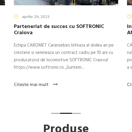
aprilie 29, 2023
Parteneriat de succes cu SOFTRONIC
In
Craiova
A
Echipa CAROMET Caransebes bifeaza al doilea an pe
CA
crestere si semneaza un contract cadru pe 10 ani cu
ru
producatorul de locomotive SOFTRONIC Craiova!
pr
https://www.softronic.ro „Suntem...
a 
Citeste mai mult
Ci
Produse