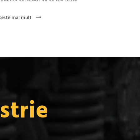
teste mai mult
strie