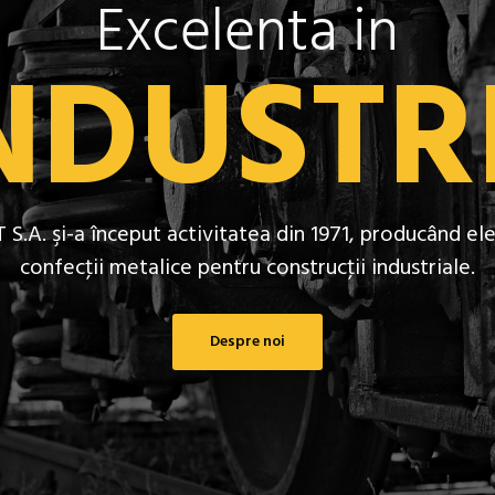
Excelenta in
NDUSTR
.A. şi-a început activitatea din 1971, producând e
confecţii metalice pentru construcţii industriale.
Despre noi