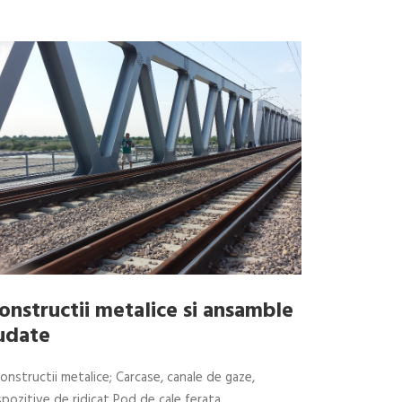
onstructii metalice si ansamble
udate
nstructii metalice; Carcase, canale de gaze,
spozitive de ridicat Pod de cale ferata