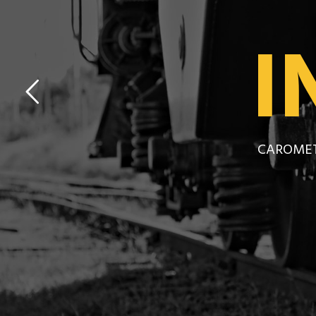
I
CAROMET S