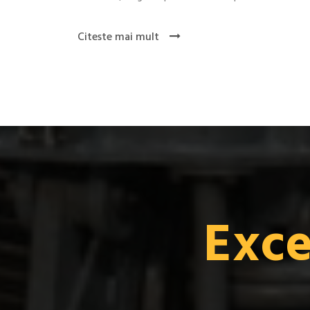
Citeste mai mult
Exce