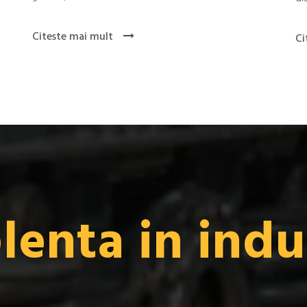
Citeste mai mult
Ci
lenta in indu