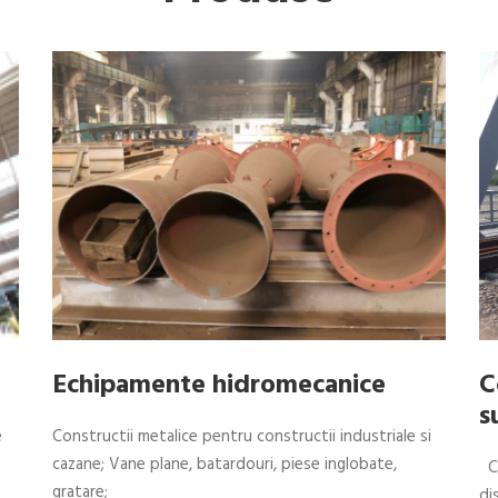
Echipamente hidromecanice
C
s
e
Constructii metalice pentru constructii industriale si
cazane; Vane plane, batardouri, piese inglobate,
Co
gratare;
di