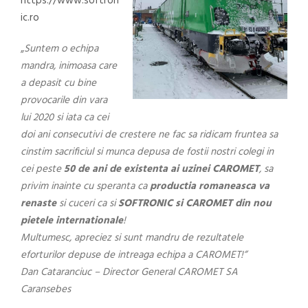
https://www.softron
ic.ro
„
Suntem o echipa
mandra, inimoasa care
a depasit cu bine
provocarile din vara
lui 2020 si iata ca cei
doi ani consecutivi de crestere ne fac sa ridicam fruntea sa
cinstim sacrificiul si munca depusa de fostii nostri colegi in
cei peste
50 de ani de existenta ai uzinei CAROMET
, sa
privim inainte cu speranta ca
productia romaneasca va
renaste
si cuceri ca si
SOFTRONIC si CAROMET din nou
pietele internationale
!
Multumesc, apreciez si sunt mandru de rezultatele
eforturilor depuse de intreaga echipa a CAROMET!”
Dan Cataranciuc – Director General CAROMET SA
Caransebes