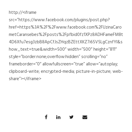
http://<iframe
src=”https://www.facebook.com/plugins/post.php?
href=https%3A%2F%2Fwww.facebook.com%2FUzinaCaro
metCaransebes%2Fposts%2Fpfbid0fz1XPz8ADHFameFM8t
4D6Xfu7esg3zbB8ApCfJsZHqzBZEttXKZ7i65V5LgCznfYl&s
how_text=true&width=500″ width=”500″ height=”811″
style=”border:none;overflow:hidden” scrolling=”no”
frameborder=”0″ allowfullscreen=”true” allow=”autoplay;
clipboard-write; encrypted-media; picture-in-picture; web-
share”></iframe>