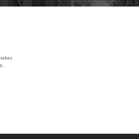
nsebes
ti