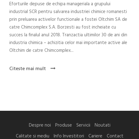
Eforturile depuse de echipa manageriala a grupului
industrial SCR pentru salvarea industriei chimice romanesti
prin preluarea activelor functionale a fostei Oltchim SA de
catre Chimcomplex S.A. Borzesti au fost incheiate cu
succes la finalul anul 2018. Tranzactia ultimilor 30 de ani din
industria chimica – achizitia celor mai importante active ale
Oltchim de catre Chimcomplex...
Citeste mai mult
Despre noi
Produse
Servicii
Noutati
Calitate si mediu
Info Investitori
Cariere
Contact