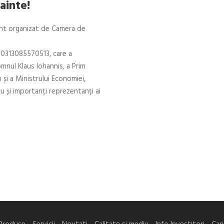
ainte!
nt organizat de Camera de
0313085570513, care a
mnul Klaus Iohannis, a Prim
și a Ministrului Economiei,
u și importanți reprezentanți ai