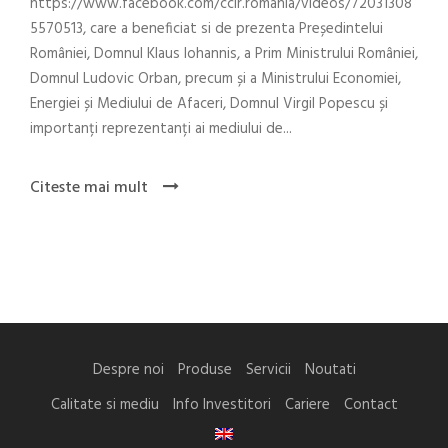
https://www.facebook.com/ccir.romania/videos/72031308
5570513, care a beneficiat si de prezenta Președintelui
României, Domnul Klaus Iohannis, a Prim Ministrului României,
Domnul Ludovic Orban, precum și a Ministrului Economiei,
Energiei și Mediului de Afaceri, Domnul Virgil Popescu și
importanți reprezentanți ai mediului de...
Citeste mai mult
Despre noi
Produse
Servicii
Noutati
Calitate si mediu
Info Investitori
Cariere
Contact