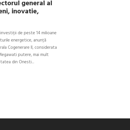
ctorul general al
i, inovatie,
investiții de peste 14 milioane
sturile energetice, anunță
rala Cogenerare II, considerata
 Megawati putere, mai mult
tatea din Onesti...