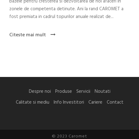
bazele pentru cresterea si dezvoltarea de noi afaceri in
zonele de competenta detinute. Ani la rand CAROMET a
fost premiata in cadrul topurilor anuale realizat de...
Citeste mai mult
Despre noi
Produse
Servicii
Noutati
Calitate si mediu
Info Investitori
Cariere
Contact
© 2023 Caromet